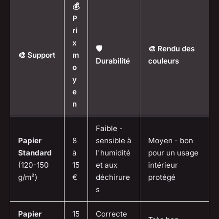
💰
P
ri
x
🛡️
🎨 Rendu des
🎨 Support
m
Durabilité
couleurs
o
y
e
n
Faible -
Papier
8
sensible à
Moyen - bon
Standard
à
l'humidité
pour un usage
(120-150
15
et aux
intérieur
g/m²)
€
déchirure
protégé
s
Papier
15
Correcte