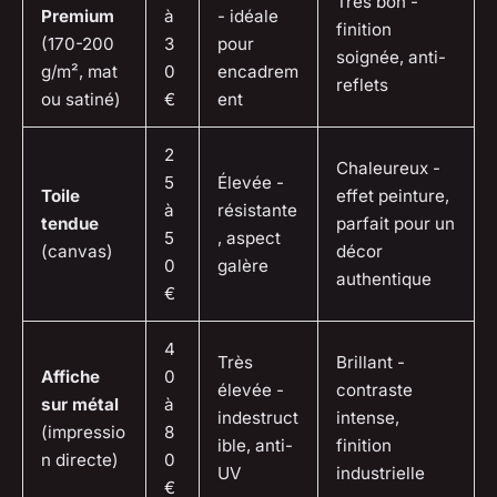
Très bon -
Premium
à
- idéale
finition
(170-200
3
pour
soignée, anti-
g/m², mat
0
encadrem
reflets
ou satiné)
€
ent
2
Chaleureux -
5
Élevée -
Toile
effet peinture,
à
résistante
tendue
parfait pour un
5
, aspect
(canvas)
décor
0
galère
authentique
€
4
Très
Brillant -
Affiche
0
élevée -
contraste
sur métal
à
indestruct
intense,
(impressio
8
ible, anti-
finition
n directe)
0
UV
industrielle
€